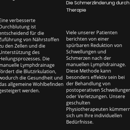
Die Schmerzlinderung durch
Therapie
Eine verbesserte
Durchblutung ist
Viele unserer Patienten
entscheidend für die
berichten von einer
Zuführung von Nährstoffen
spürbaren Reduktion von
zu den Zellen und die
Schwellungen und
Unterstützung des
Schmerzen nach der
Heilungsprozesses. Die
manuellen Lymphdrainage.
manuelle Lymphdrainage
Diese Methode kann
fördert die Blutzirkulation,
besonders effektiv sein bei
wodurch die Gesundheit und
der Behandlung von
das allgemeine Wohlbefinden
postoperativen Schwellunge
gesteigert werden.
oder Verletzungen. Unsere
geschulten
Physiotherapeuten kümmer
sich um Ihre individuellen
Bedürfnisse.